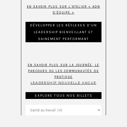
EN SAVOIR PLUS SUR L’ATELIER « ADN
D’ÉQUIPE »
DÉVELOPPER LES RÉFLEXES D’UN
LEADERSHIP BIENVEILLANT ET
SAINEMENT PERFORMANT
EN SAVOIR PLUS SUR LA JOURNÉE, LE
PARCOURS OU LES COMMUNAUTÉS DE
PRATIQUE
LEADERSHIP NOUVELLE VAGUE
EXPLORE TOUS NOS BILLETS
Explore
tous
nos