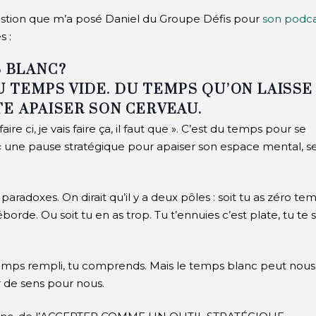
estion que m’a posé Daniel du Groupe Défis pour
son podca
s :
S BLANC?
U TEMPS VIDE.
DU TEMPS QU’ON LAISSE
E APAISER SON CERVEAU.
ire ci, je vais faire ça, il faut que ». C’est du temps pour se
st « une pause stratégique pour apaiser son espace mental, s
adoxes. On dirait qu’il y a deux pôles : soit tu as zéro te
borde. Ou soit tu en as trop. Tu t’ennuies c’est plate, tu te 
temps rempli, tu comprends. Mais le temps blanc peut nous
r de sens pour nous.