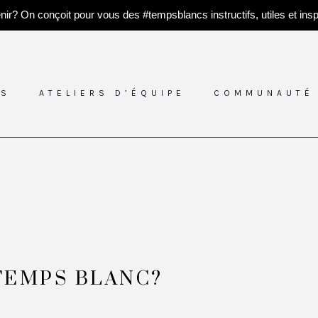
ir? On conçoit pour vous des #tempsblancs instructifs, utiles et insp
ES
ATELIERS D’ÉQUIPE
COMMUNAUTÉ 
TEMPS BLANC?