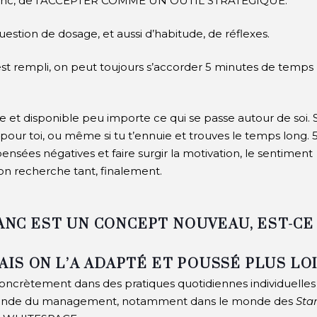
ps blanc, de l’ACCEPTER COMME UN OUTIL STRATÉGIQUE.
estion de dosage, et aussi d’habitude, de réflexes.
est rempli, on peut toujours s’accorder 5 minutes de temps
.ve et disponible peu importe ce qui se passe autour de soi. S
ur toi, ou même si tu t’ennuie et trouves le temps long. 
nsées négatives et faire surgir la motivation, le sentiment
’on recherche tant, finalement.
LANC EST UN CONCEPT NOUVEAU, EST-CE
MAIS ON L’A ADAPTÉ ET POUSSÉ PLUS LOI
r concrètement dans des pratiques quotidiennes individuelles
 monde du management, notamment dans le monde des
Star