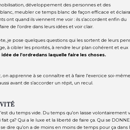
obilisation, développement des personnes et des
s blanc, meubler ce temps blanc de façon efficace et éclaira
s ont quand ils viennent me voir : ils s’accordent enfin du
aire de l’ordre dans leurs idées et voir clair.
tête, je pose quelques questions qui les sortent de leurs pe
ge, à cibler les priorités, à rendre leur plan cohérent et eux
 idée de l’ordre
dans laquelle faire les choses.
r, on apprenne à se connaître et à faire l’exercice soi-même
ssi avant de s’accorder un répit, un recul.
IVITÉ
’est du temps vide.
Du temps qu’on laisse volontairement 
fait ça? Qui a le luxe et la liberté de faire ça. Qui se DONN
 se dire qu’on a de moins en moins de temps pour ça dans 