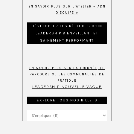
EN SAVOIR PLUS SUR L’ATELIER « ADN
D’ÉQUIPE »
DÉVELOPPER LES RÉFLEXES D’UN
LEADERSHIP BIENVEILLANT ET
SAINEMENT PERFORMANT
EN SAVOIR PLUS SUR LA JOURNÉE, LE
PARCOURS OU LES COMMUNAUTÉS DE
PRATIQUE
LEADERSHIP NOUVELLE VAGUE
EXPLORE TOUS NOS BILLETS
Explore
tous
nos