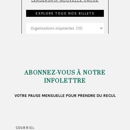
LEADERSHIP NOUVELLE VAGUE
EXPLORE TOUS NOS BILLETS
Explore
tous
nos
billets
ABONNEZ-VOUS À NOTRE
INFOLETTRE
VOTRE PAUSE MENSUELLE POUR PRENDRE DU RECUL