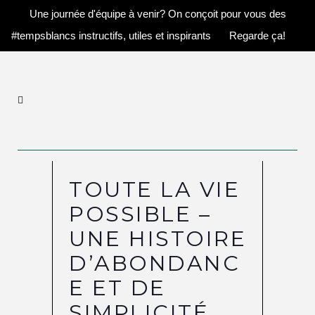
Une journée d'équipe à venir? On conçoit pour vous des
#tempsblancs instructifs, utiles et inspirants
Regarde ça!
TOUTE LA VIE
POSSIBLE –
UNE HISTOIRE
D’ABONDANC
E ET DE
SIMPLICITÉ