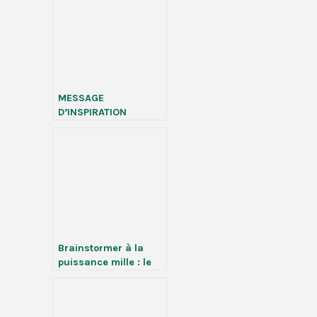
MESSAGE
D’INSPIRATION
PUBLIQUE: LE FORUM
CRÉATIVITÉ QUÉBEC
S’EN VIENT!
Brainstormer à la
puissance mille : le
collaboratoire est de
retour à Québec