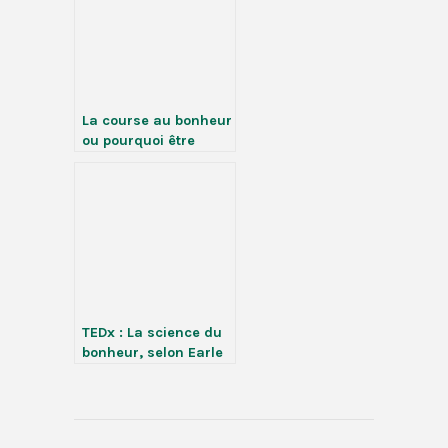
La course au bonheur
ou pourquoi être
heureux à tout prix
TEDx : La science du
bonheur, selon Earle
G. Hall